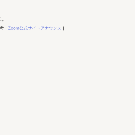
に。
参考：
Zoom公式サイトアナウンス
]