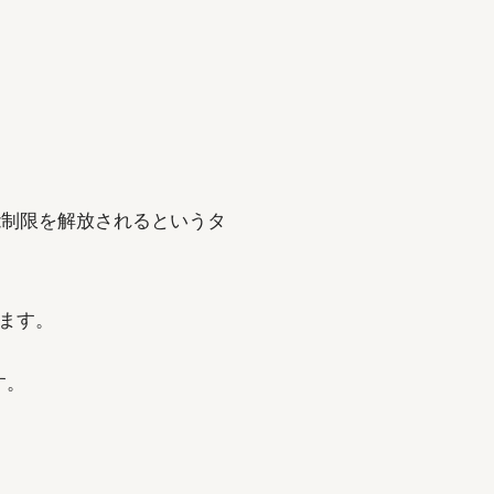
能制限を解放されるというタ
します。
す。