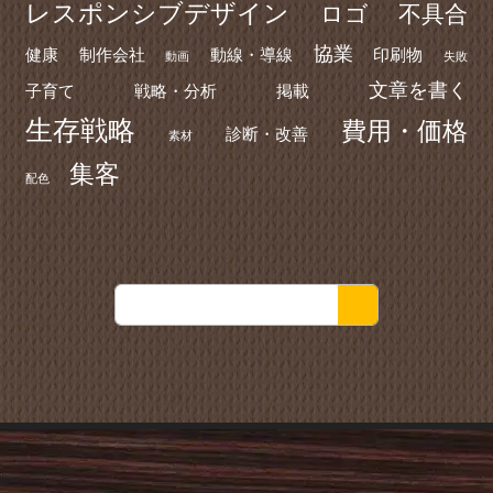
レスポンシブデザイン
ロゴ
不具合
協業
健康
制作会社
動線・導線
印刷物
動画
失敗
文章を書く
子育て
戦略・分析
掲載
生存戦略
費用・価格
診断・改善
素材
集客
配色