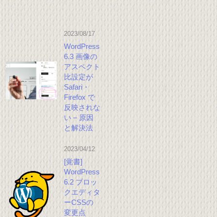
2023/08/17
WordPress
6.3 画像の
アスペクト
比設定が
Safari・
Firefox で
反映されな
い – 原因
と解決法
2023/04/12
[覚書]
WordPress
6.2 ブロッ
クエディタ
ーCSSの
変更点