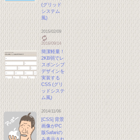
(グリッド
システム
風)
2015/02/09
2016/09/14
簡潔軽量！
2KB弱でレ
スポンシブ
デザインを
実装する
CSS (グリ
ッドシステ
ム風)
2014/11/06
[CSS] 背景
画像がPC
版Safariの
み表示され