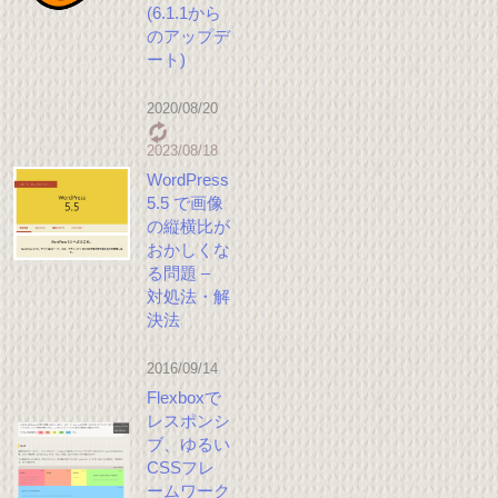
(6.1.1から
のアップデ
ート)
2020/08/20
2023/08/18
WordPress
5.5 で画像
の縦横比が
おかしくな
る問題 –
対処法・解
決法
2016/09/14
Flexboxで
レスポンシ
ブ、ゆるい
CSSフレ
ームワーク