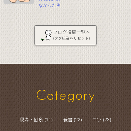
なかった例
ブログ投稿一覧へ
(タグ絞込をリセット)
Category
思考・勘所
(11)
覚書
(22)
コツ
(23)