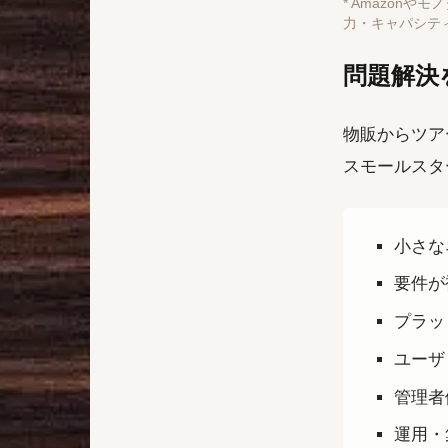
* Amazon
力・キャパシテ
問題解決
物販からツア
スモールスタ
小さな
要件が
プラッ
ユーザ
管理者
運用・