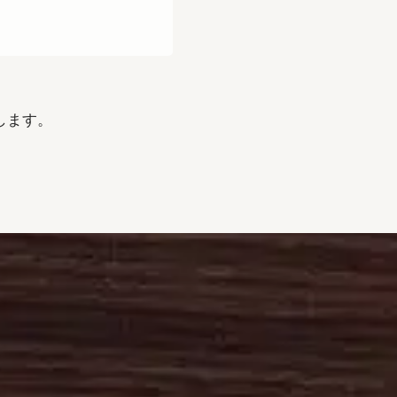
します。
例