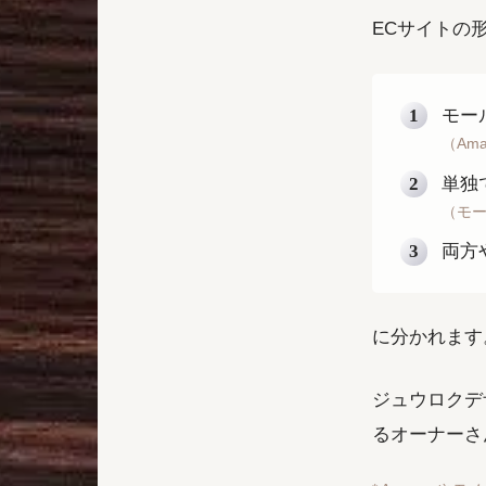
ECサイトの
モー
（Am
単独
（モ
両方
に分かれます
ジュウロクデ
るオーナーさ