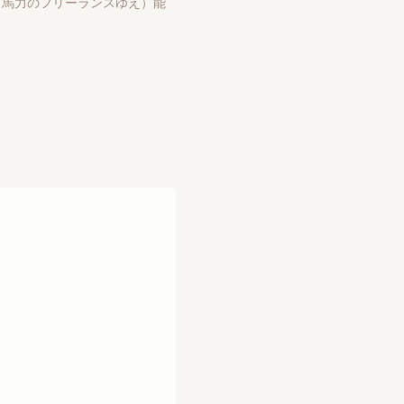
方１馬力のフリーランスゆえ）能